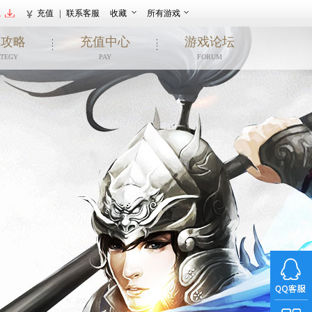
载
充值
|
联系客服
收藏
所有游戏
戏攻略
充值中心
游戏论坛
RTEGY
PAY
FORUM