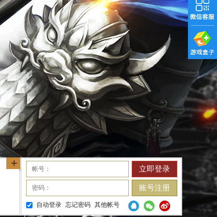
立即登录
帐号：
账号注册
密码：
自动登录
忘记密码
其他帐号