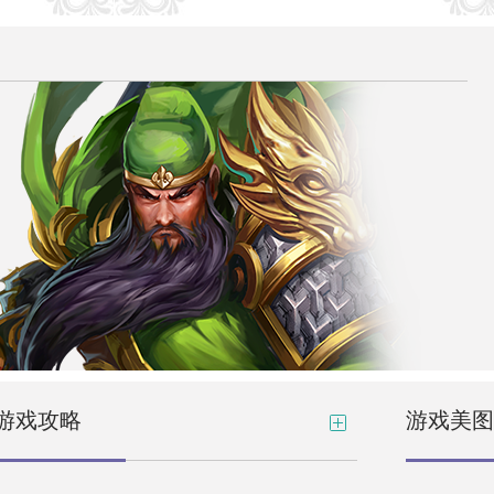
游戏攻略
游戏美图