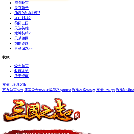
威剑苍穹
天穹骄子
仙境传说破晓H5
九曲封神2
萌回三国
天选英雄
龙神契约2
天梦轮回
烟雨剑影
更多游戏>>
收藏
设为首页
收藏本站
放于桌面
充值
|
联系客服
官方首页
新闻公告
游戏资料
游戏攻略
充值中心
游戏论坛
home
news
gameinfo
startegy
pay
fo