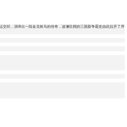
命运交织，演绎出一段金戈铁马的传奇，波澜壮阔的三国新争霸史由此拉开了序