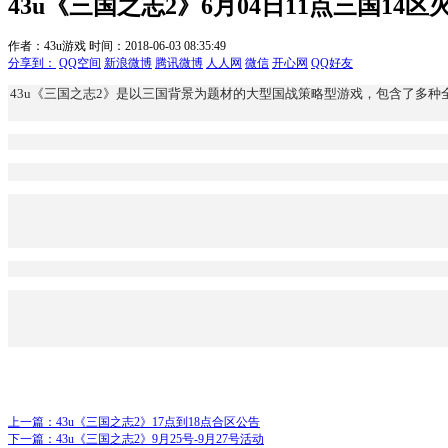
43u《三国之志2》6月04日11点三国14
作者：43u游戏
时间：2018-06-03 08:35:49
分享到：
QQ空间
新浪微博
腾讯微博
人人网
微信
开心网
QQ好友
43u《三国之志2》是以三国背景为题材的大型国战策略型游戏，包含了多
上一篇：
43u《三国之志2》17点到18点合区公告
下一篇：
43u《三国之志2》9月25号-9月27号活动