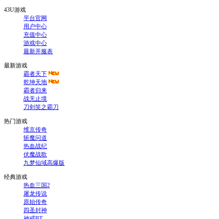
43U游戏
平台官网
用户中心
充值中心
游戏中心
最新开服表
最新游戏
霸者天下
乾坤天地
霸者归来
战无止境
刀剑笑之霸刀
热门游戏
维京传奇
斩魔问道
热血战纪
伏魔战歌
九梦仙域高爆版
经典游戏
热血三国2
屠龙传说
原始传奇
四圣封神
神戒BT