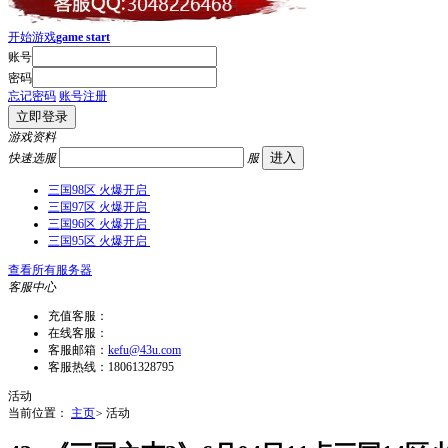
开始游戏
game start
账号
密码
忘记密码
账号注册
立即登录
游戏资料
进入
快速选服
服
三国98区 火爆开启
三国97区 火爆开启
三国96区 火爆开启
三国95区 火爆开启
查看所有服务器
客服中心
充值客服：
在线客服：
客服邮箱：
kefu@43u.com
客服热线：18061328795
活动
当前位置：
主页
>
活动