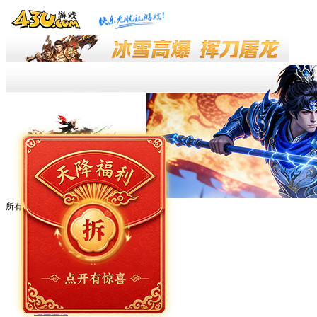
所有游戏
幽蓝边境
仙灵修真
龙域世界
源战役
无双屠龙
五岳乾坤
九界降魔
绝世秘籍